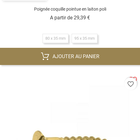
Poignée coquille pointue en laiton poli
Prix
A partir de
29,39 €
80 x 35 mm
95 x 35 mm
AJOUTER AU PANIER
favorite_border