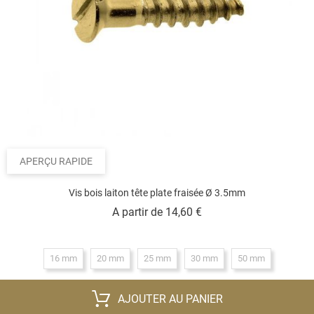
APERÇU RAPIDE
Vis bois laiton tête plate fraisée Ø 3.5mm
Prix
A partir de
14,60 €
16 mm
20 mm
25 mm
30 mm
50 mm
AJOUTER AU PANIER