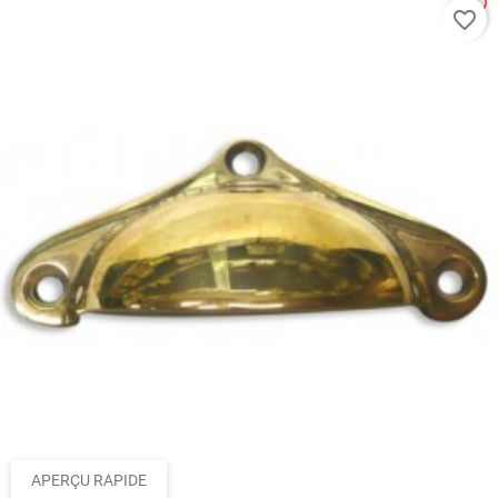
favorite_border
APERÇU RAPIDE