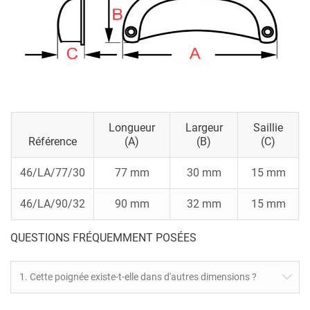
Longueur
Largeur
Saillie
Référence
(A)
(B)
(c)
46/LA/77/30
77 mm
30 mm
15 mm
46/LA/90/32
90 mm
32 mm
15 mm
QUESTIONS FRÉQUEMMENT POSÉES
1. Cette poignée existe-t-elle dans d'autres dimensions ?