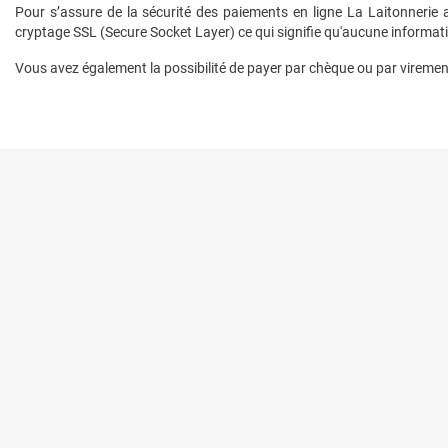
Pour s’assure de la sécurité des paiements en ligne La Laitonnerie
cryptage SSL (Secure Socket Layer) ce qui signifie qu'aucune information
Vous avez également la possibilité de payer par chèque ou par virement
Paiement sécuri
Politique de don
Qui sommes nous
La Laitonnerie
16 Rue Philippe Harlé
Nos conditions g
17000 LA ROCHELLE
FAQ - Foire aux q
France
Contactez-nous
05.46.52.04.25
contact@la-laitonnerie.com