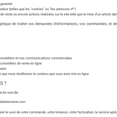
 garantie
nateur (telles que les "cookies" ou "les adresses IP")
de visite ou encore actions réalisées sur le site telle que la mise d’un article dan
optique de traiter vos demandes d’informations, vos commandes, et de 
s newsletters et nos communications commerciales
onseillers de vente en ligne
naire
que nous réutilisions le contenu que vous avez mis en ligne
S ?
e en vue de :
lalaitonnerie.com
urer le suivi de votre commande, votre livraison, votre facturation, le service apr