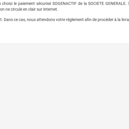
 a choisi le paiement sécurisé SOGENACTIF de la SOCIETE GENERALE. SO
 ne circule en clair sur internet.
. Dans ce cas, nous attendons votre règlement afin de procéder à la livra
sé
Pourquoi choisir le laiton ?
Informations pers
nées
Entretien du laiton
Commandes
 ?
Eclairer sans électricité
Avoirs
énérales de vente
Nos liens partenaires
Adresses
uestions
Espace presse
Bons de réduction
Glossaire
Rétractation de 