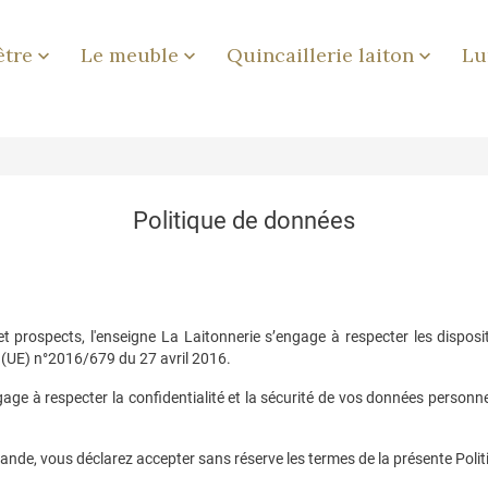
être
Le meuble
Quincaillerie laiton
Lu



Politique de données
 prospects, l'enseigne La Laitonnerie s’engage à respecter les dispositi
nt (UE) n°2016/679 du 27 avril 2016.
gage à respecter la confidentialité et la sécurité de vos données person
ande, vous déclarez accepter sans réserve les termes de la présente Poli