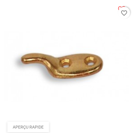
favorite_border
APERÇU RAPIDE