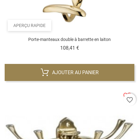
APERÇU RAPIDE
Porte-manteaux double à barrette en laiton
Prix
108,41 €
AJOUTER AU PANIER
favorite_border