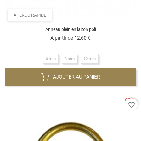
APERÇU RAPIDE
Anneau plein en laiton poli
Prix
A partir de
12,60 €
6 mm
8 mm
10 mm
AJOUTER AU PANIER
favorite_border