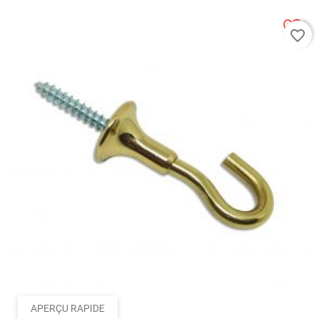
favorite_border
APERÇU RAPIDE