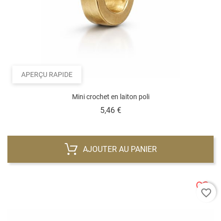
APERÇU RAPIDE
Mini crochet en laiton poli
Prix
5,46 €
AJOUTER AU PANIER
favorite_border