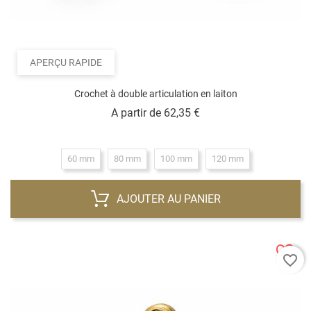
APERÇU RAPIDE
Crochet à double articulation en laiton
Prix
A partir de
62,35 €
60 mm
80 mm
100 mm
120 mm
AJOUTER AU PANIER
favorite_border