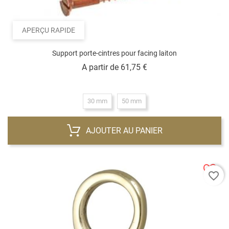
APERÇU RAPIDE
Support porte-cintres pour facing laiton
Prix
A partir de
61,75 €
30 mm
50 mm
AJOUTER AU PANIER
favorite_border