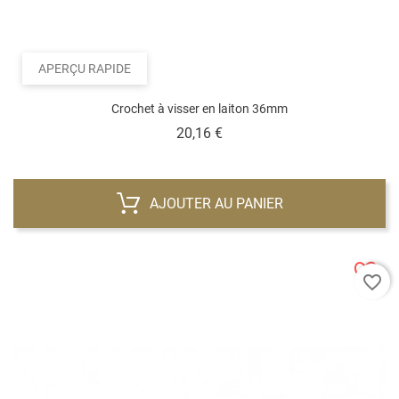
APERÇU RAPIDE
Crochet à visser en laiton 36mm
Prix
20,16 €
AJOUTER AU PANIER
favorite_border