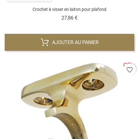
Crochet à visser en laiton pour plafond
Prix
27,86 €
AJOUTER AU PANIER
favorite_border