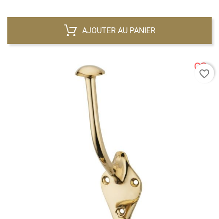
AJOUTER AU PANIER
favorite_border