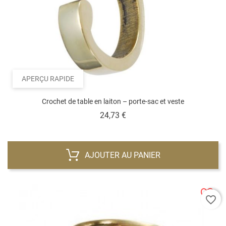
APERÇU RAPIDE
Crochet de table en laiton – porte-sac et veste
Prix
24,73 €
AJOUTER AU PANIER
favorite_border