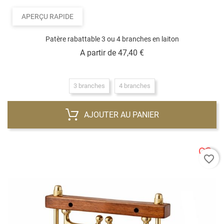
APERÇU RAPIDE
Patère rabattable 3 ou 4 branches en laiton
Prix
A partir de
47,40 €
3 branches
4 branches
AJOUTER AU PANIER
favorite_border