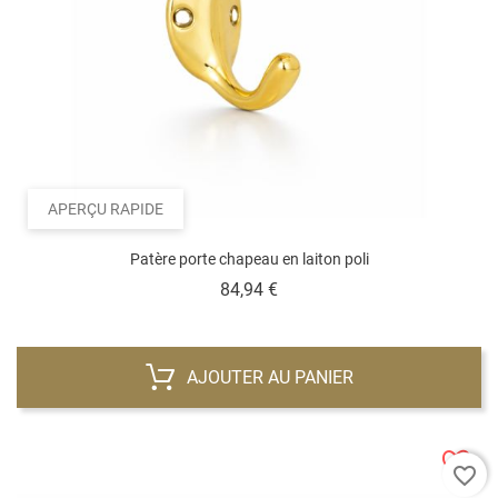
APERÇU RAPIDE
Patère porte chapeau en laiton poli
Prix
84,94 €
AJOUTER AU PANIER
favorite_border