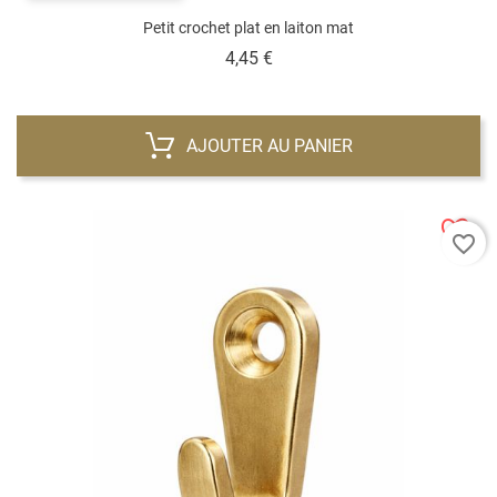
Petit crochet plat en laiton mat
Prix
4,45 €
AJOUTER AU PANIER
favorite_border