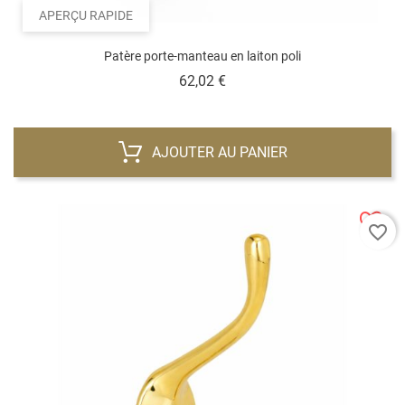
APERÇU RAPIDE
Patère porte-manteau en laiton poli
Prix
62,02 €
AJOUTER AU PANIER
favorite_border