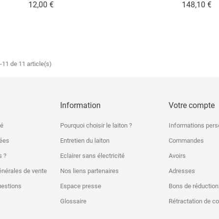
Prix
Pr
12,00 €
148,10 €
-11 de 11 article(s)
Information
Votre compte
sé
Pourquoi choisir le laiton ?
Informations pers
nées
Entretien du laiton
Commandes
 ?
Eclairer sans électricité
Avoirs
énérales de vente
Nos liens partenaires
Adresses
uestions
Espace presse
Bons de réduction
Glossaire
Rétractation de 