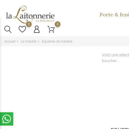
Porte & fen
0
0
Accueil
Le meuble
Equerres de meuble
Voici une sélec
boucher...