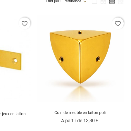
Trier par :
Pertinence
favorite_border
favorite_border
Coin de meuble en laiton poli
 jeux en laiton
Prix
A partir de
13,30 €
ix