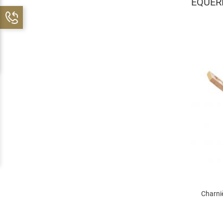
EQUER
Charniè