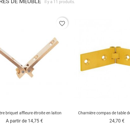
RES DE MEUBLE
Il y a 11 produits.
favorite_border
re briquet affleure étroite en laiton
Charnière compas de table de
Prix
Pr
A partir de
14,75 €
24,70 €