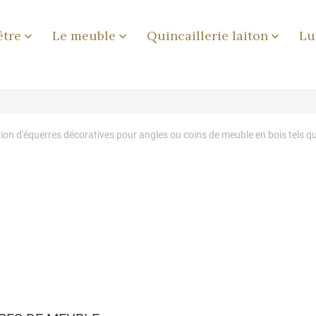
être
Le meuble
Quincaillerie laiton
Lu



tion d'équerres décoratives pour angles ou coins de meuble en bois tels qu'