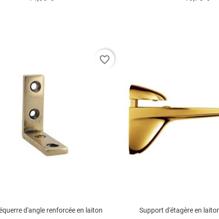
favorite_border
 équerre d'angle renforcée en laiton
Support d'étagère en laito