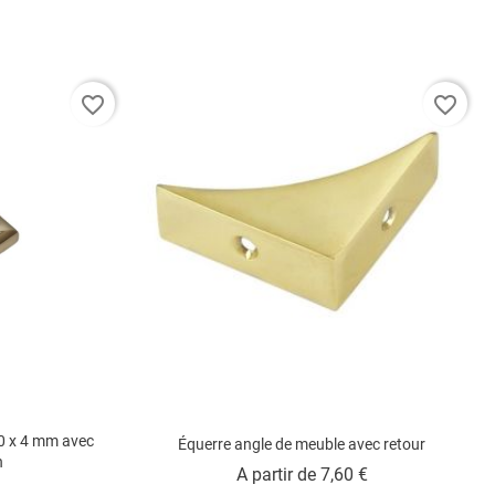
favorite_border
favorite_border
30 x 4 mm avec
Équerre angle de meuble avec retour
n
Prix
A partir de
7,60 €
ix