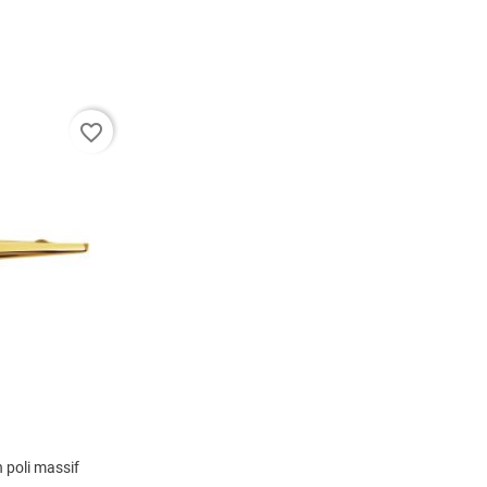
favorite_border
n poli massif