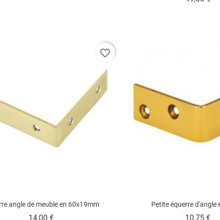
favorite_border
rre angle de meuble en 60x19mm
Petite équerre d'angle 
Prix
Pr
14,00 €
10,75 €