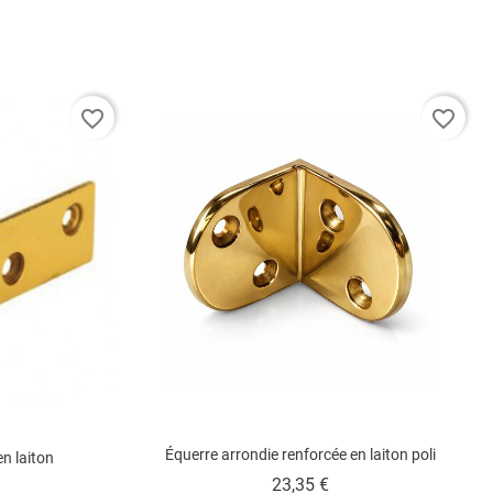
favorite_border
favorite_border
Équerre arrondie renforcée en laiton poli
en laiton
Prix
23,35 €
ix