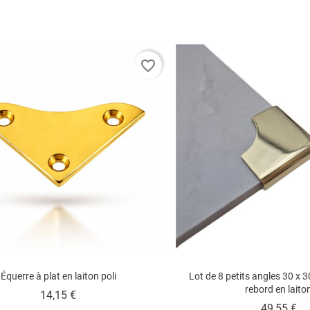
favorite_border
Équerre à plat en laiton poli
Lot de 8 petits angles 30 x 
rebord en laito
Prix
14,15 €
Pr
49,55 €