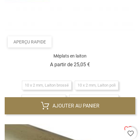
APERÇU RAPIDE
Méplats en laiton
Prix
A partir de
25,05 €
10 x 2 mm, Laiton brossé
10 x 2 mm, Laiton poli
10 x 2 mm, Laiton brut
15 x 2 mm, Laiton brossé
AJOUTER AU PANIER
15 x 2 mm, Laiton poli
15 x 2 mm, Laiton brut
20 x 2 mm, Laiton poli
20 x 2 mm, Laiton brossé
favorite_border