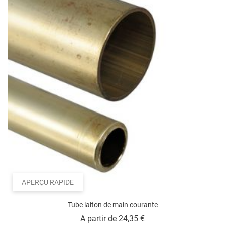
20 x 2 mm, Laiton brut
25 x 2 mm, Laiton poli
25 x 2 mm, Laiton brut
25 x 2 mm, Laiton brossé
15 x 5 mm, Laiton poli
15 x 5 mm, Laiton brossé
15 x 5 mm, Laiton brut
APERÇU RAPIDE
Tube laiton de main courante
Prix
A partir de
24,35 €