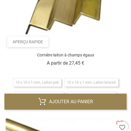
APERÇU RAPIDE
Cornière laiton à champs égaux
Prix
A partir de
27,45 €
10 x 10 x 1 mm, Laiton poli
10 x 10 x 1 mm, Laiton brossé
10 x 10 x 1 mm, Laiton brut
20 x 20 x 2 mm, Laiton brut
AJOUTER AU PANIER
20 x 20 x 2 mm, Laiton poli
20 x 20 x 2 mm, Laiton brossé
favorite_border