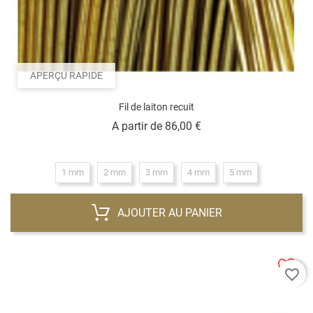
APERÇU RAPIDE
Fil de laiton recuit
Prix
A partir de
86,00 €
1 mm
2 mm
3 mm
4 mm
5 mm
AJOUTER AU PANIER
favorite_border