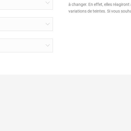
à changer. En effet, elles réagiront 
variations de teintes. Si vous souhai
sé
Pourquoi choisir le laiton ?
Informations pers
nées
Entretien du laiton
Commandes
 ?
Eclairer sans électricité
Avoirs
énérales de vente
Nos liens partenaires
Adresses