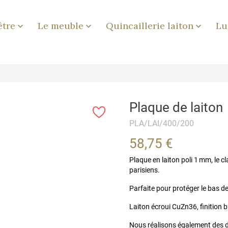
être
Le meuble
Quincaillerie laiton
Lu



Plaque de laiton
PLA/LAI/400/200
58,75 €
Plaque en laiton poli 1 mm, le 
parisiens.
Parfaite pour protéger le bas des
Laiton écroui CuZn36, finition b
Nous réalisons également des d