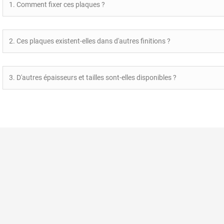
1. Comment fixer ces plaques ?
2. Ces plaques existent-elles dans d'autres finitions ?
3. D'autres épaisseurs et tailles sont-elles disponibles ?
Paiement sécuri
Politique de don
Qui sommes nous
La Laitonnerie
16 Rue Philippe Harlé
Nos conditions g