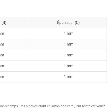
 (B)
Épaisseur (c)
mm
1 mm
mm
1 mm
mm
1 mm
mm
1 mm
mm
1 mm
ans le temps. Ces plaques étant en laiton non verni, leur teinte est vouée