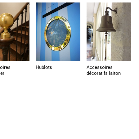
oires
Hublots
Accessoires
ier
décoratifs laiton