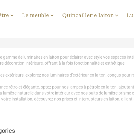
être
Le meuble
Quincaillerie laiton
Lu



 gamme de luminaires en laiton pour éclairer avec style vos espaces intéri
re décoration intérieure, offrant à la fois fonctionnalité et esthétique.
s extérieurs, explorez nos luminaires d'extérieur en laiton, conçus pour ré
ce rétro et élégante, optez pour nos lampes à pétrole en laiton, ajoutant
la lumière naturelle dans votre intérieur avec nos puits de lumière prisme 
otre installation, découvrez nos prises et interrupteurs en laiton, alliant s
gories