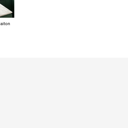
laiton
sé
Pourquoi choisir le laiton ?
Informations pers
nées
Entretien du laiton
Commandes
 ?
Eclairer sans électricité
Avoirs
énérales de vente
Nos liens partenaires
Adresses
uestions
Espace presse
Bons de réduction