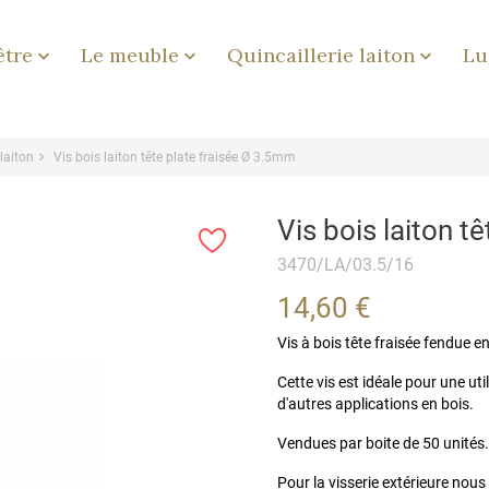
être
Le meuble
Quincaillerie laiton
Lu



 laiton
Vis bois laiton tête plate fraisée Ø 3.5mm
Vis bois laiton t
3470/LA/03.5/16
14,60 €
Vis à bois tête fraisée fendue e
Cette vis est idéale pour une ut
d'autres applications en bois.
Vendues par boite de 50 unités. 
Pour la visserie extérieure nous