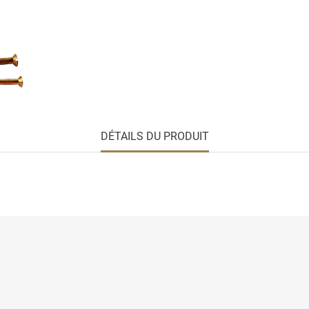
DÉTAILS DU PRODUIT
sé
Pourquoi choisir le laiton ?
Informations pers
nées
Entretien du laiton
Commandes