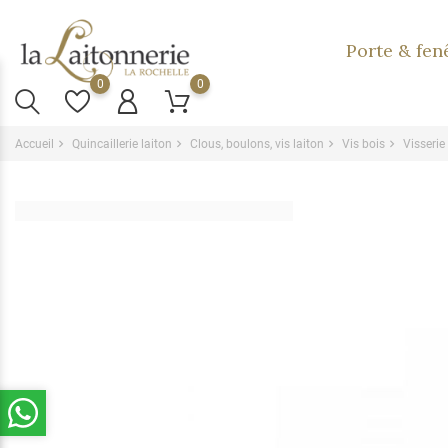
Porte & fen
0
0
Accueil
Quincaillerie laiton
Clous, boulons, vis laiton
Vis bois
Visserie