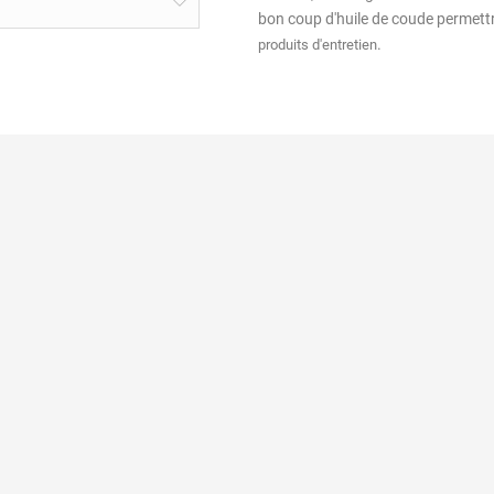
bon coup d'huile de coude permettr
.
produits d'entretien
sé
Pourquoi choisir le laiton ?
Informations pers
nées
Entretien du laiton
Commandes
 ?
Eclairer sans électricité
Avoirs
énérales de vente
Nos liens partenaires
Adresses
uestions
Espace presse
Bons de réduction
Glossaire
Rétractation de 