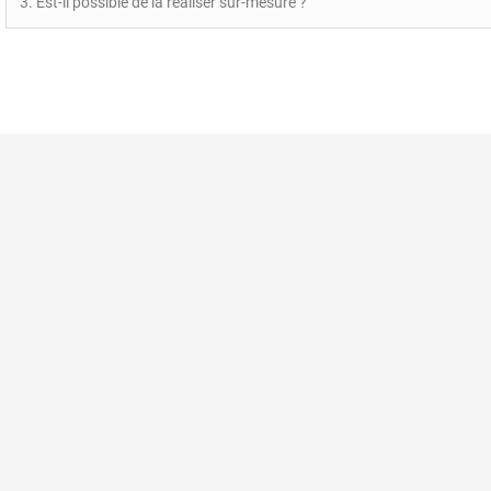
3. Est-il possible de la réaliser sur-mesure ?
Paiement sécuri
Politique de don
Qui sommes nous
La Laitonnerie
16 Rue Philippe Harlé
Nos conditions g
17000 LA ROCHELLE
FAQ - Foire aux q
France
Contactez-nous
05.46.52.04.25
contact@la-laitonnerie.com