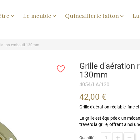
être
Le meuble
Quincaillerie laiton
Lu



en laiton embouti 130mm
Grille d'aération
130mm
4054/LA/130
42,00 €
Grille d'aération réglable, fine 
La grille est équipée d'un mécan
travers la grille, offrant ainsi 
Quantité :