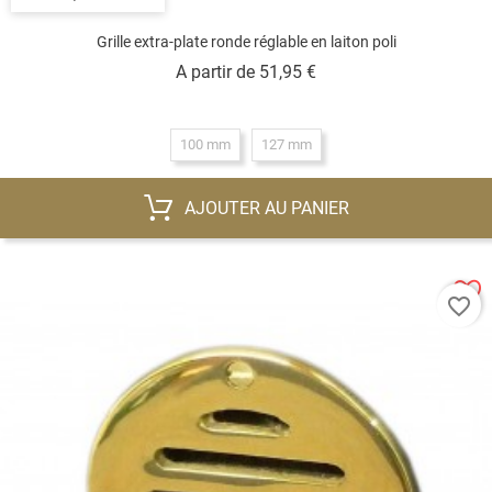
Grille extra-plate ronde réglable en laiton poli
Prix
A partir de
51,95 €
100 mm
127 mm
AJOUTER AU PANIER
favorite_border