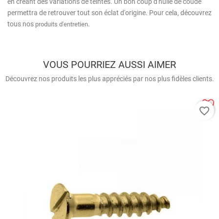
en créant des variations de teintes. Un bon coup d'huile de coude
permettra de retrouver tout son éclat d'origine. Pour cela, découvrez
tous nos
.
produits d'entretien
VOUS POURRIEZ AUSSI AIMER
Découvrez nos produits les plus appréciés par nos plus fidèles clients.
favorite_border