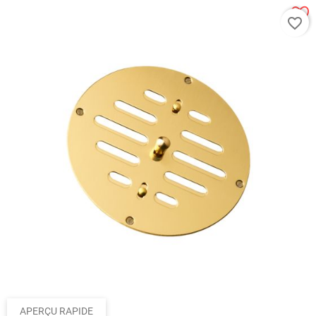
favorite_border
APERÇU RAPIDE