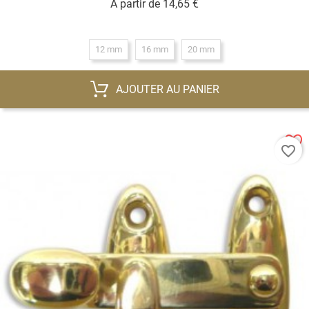
Prix
A partir de
14,65 €
12 mm
16 mm
20 mm
AJOUTER AU PANIER
favorite_border