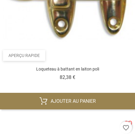
APERÇU RAPIDE
Loqueteau à battant en laiton poli
Prix
82,38 €
AJOUTER AU PANIER
favorite_border