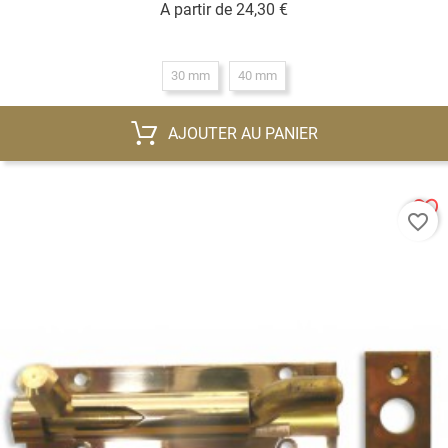
Prix
A partir de
24,30 €
30 mm
40 mm
AJOUTER AU PANIER
favorite_border