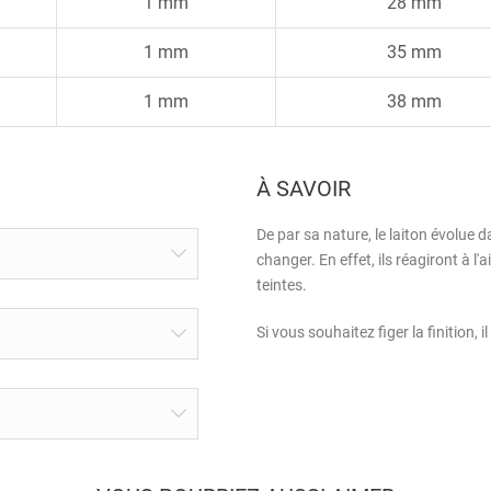
1 mm
28 mm
1 mm
35 mm
1 mm
38 mm
À SAVOIR
De par sa nature, le laiton évolue d
changer. En effet, ils réagiront à l'
teintes.
Si vous souhaitez figer la finition, i