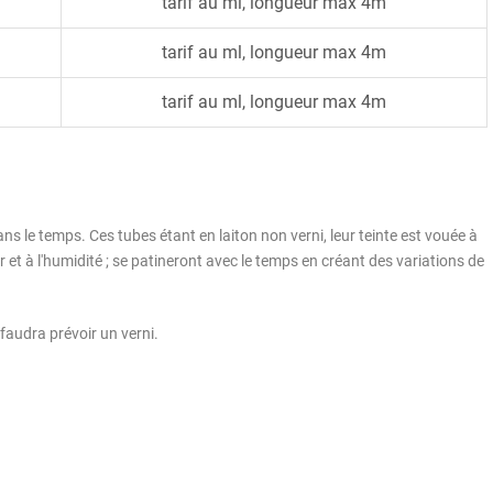
tarif au ml, longueur max 4m
tarif au ml, longueur max 4m
tarif au ml, longueur max 4m
ans le temps. Ces tubes étant en laiton non verni, leur teinte est vouée à
air et à l'humidité ; se patineront avec le temps en créant des variations de
l faudra prévoir un verni.