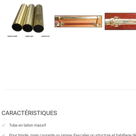
CARACTÉRISTIQUES
Tube en laiton massif
Pour tringle, main courante ou rampe d'escalier ou structure et habillage d