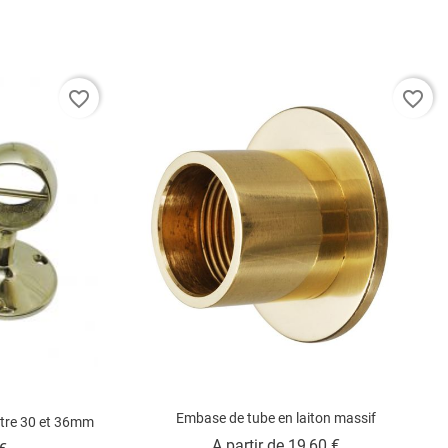
favorite_border
favorite_border
Embase de tube en laiton massif
ètre 30 et 36mm
Prix
A partir de
19,60 €