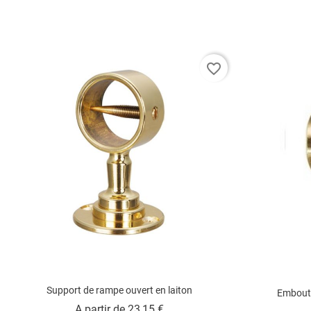
favorite_border
Support de rampe ouvert en laiton
Embout 
Prix
A partir de
23,15 €