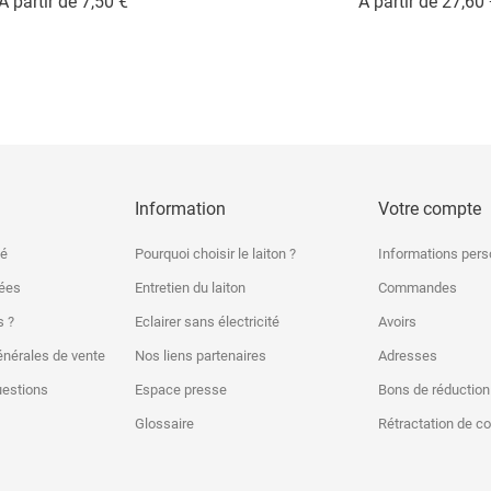
Prix
A partir de
7,50 €
A partir de
27,60 
Information
Votre compte
sé
Pourquoi choisir le laiton ?
Informations pers
nées
Entretien du laiton
Commandes
 ?
Eclairer sans électricité
Avoirs
énérales de vente
Nos liens partenaires
Adresses
uestions
Espace presse
Bons de réduction
Glossaire
Rétractation de 