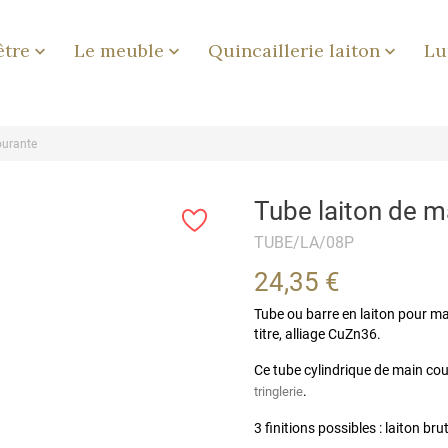
être
Le meuble
Quincaillerie laiton
Lu



ourante
Tube laiton de m
TUBE/LA/08P
24,35 €
Tube ou barre en laiton pour ma
titre, alliage CuZn36.
Ce tube cylindrique de main cou
.
tringlerie
3 finitions possibles : laiton bru