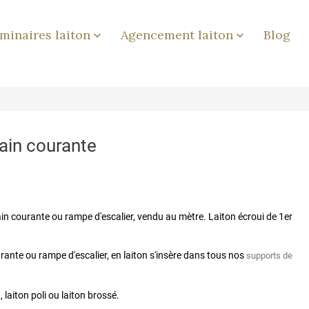
minaires laiton
Agencement laiton
Blog


ain courante
in courante ou rampe d'escalier, vendu au mètre. Laiton écroui de 1er
rante ou rampe d'escalier, en laiton s'insère dans tous nos
supports de
t, laiton poli ou laiton brossé.