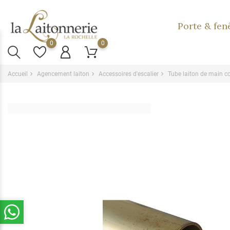
Porte & fen
0
0
Accueil
Agencement laiton
Accessoires d'escalier
Tube laiton de main c