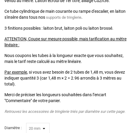
vendu au mètre. Laiton écroui de 1er titre, alliage CuZn36.
Ce tube cylindrique de main courante ou rampe d'escalier, en laiton
s'insère dans tous nos
.
supports de tringlerie
3 finitions possibles : laiton brut, laiton poli ou laiton brossé.
ATTENTION, Coupe sur mesure possible, mais tarification au mètre
linéaire :
Nous coupons les tubes à la longueur exacte que vous souhaitez,
mais le tarif reste calculé au mètre linéaire.
Par exemple
, si vous avez besoin de 2 tubes de 1,48 m, vous devez
indiquer quantité 3 (car 1,48 m × 2 = 2.96 arrondis à 3 mètres au
total).
Merci de préciser les longueurs souhaitées dans l’encart
"Commentaire" de votre panier.
Retrouvez les accessoires de tringlerie triés par diamètre sur cette page.
Diamètre :