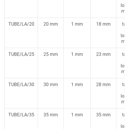
lon
ma
TUBE/LA/20
20 mm
1 mm
18 mm
tar
m
lon
ma
TUBE/LA/25
25 mm
1 mm
23 mm
tar
m
lon
ma
TUBE/LA/30
30 mm
1 mm
28 mm
tar
m
lon
ma
TUBE/LA/35
35 mm
1 mm
35 mm
tar
m
lon