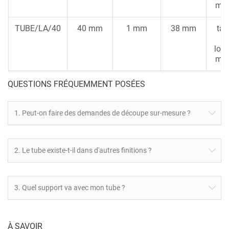
ma
TUBE/LA/40
40 mm
1 mm
38 mm
tar
m
lon
ma
QUESTIONS FRÉQUEMMENT POSÉES
1. Peut-on faire des demandes de découpe sur-mesure ?
2. Le tube existe-t-il dans d'autres finitions ?
3. Quel support va avec mon tube ?
À SAVOIR