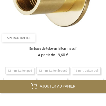
APERÇU RAPIDE
Embase de tube en laiton massif
Prix
A partir de
19,60 €
12 mm, Laiton poli
12 mm, Laiton brossé
16 mm, Laiton poli
16 mm, Laiton brossé
20 mm, Laiton poli
20 mm, Laiton brossé
AJOUTER AU PANIER
25 mm, Laiton poli
25 mm, Laiton brossé