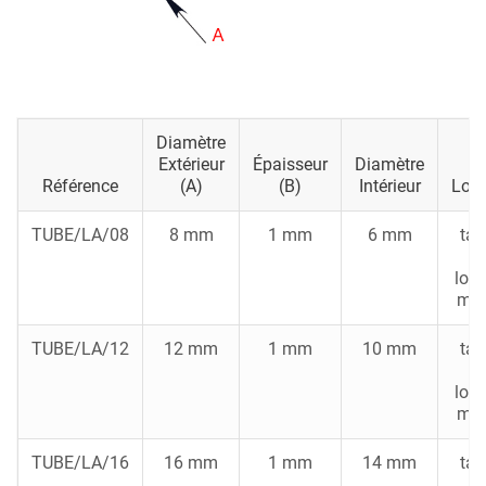
Diamètre
Extérieur
Épaisseur
Diamètre
Référence
(A)
(B)
Intérieur
Lon
TUBE/LA/08
8 mm
1 mm
6 mm
tar
m
lon
ma
TUBE/LA/12
12 mm
1 mm
10 mm
tar
m
lon
ma
TUBE/LA/16
16 mm
1 mm
14 mm
tar
m