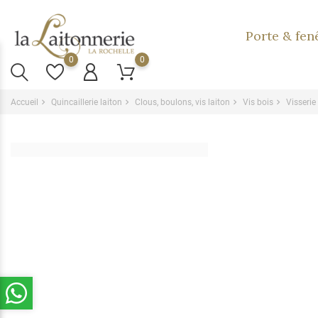
Porte & fen
0
0
Accueil
Quincaillerie laiton
Clous, boulons, vis laiton
Vis bois
Visserie