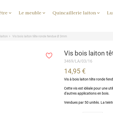
être
Le meuble
Quincaillerie laiton
Lu



 laiton
Vis bois laiton tête ronde fendue Ø 3mm
Vis bois laiton 
3469/LA/03/16
14,95 €
Vis à bois laiton tête ronde fe
Cette vis est idéale pour une ut
d'autres applications en bois.
Vendues par 50 unités. La teinte