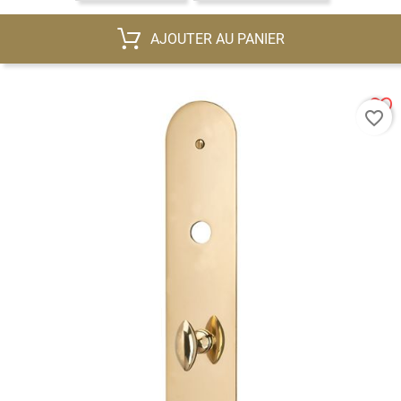
AJOUTER AU PANIER
favorite_border