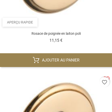
APERÇU RAPIDE
Rosace de poignée en laiton poli
Prix
11,15 €
AJOUTER AU PANIER
favorite_border