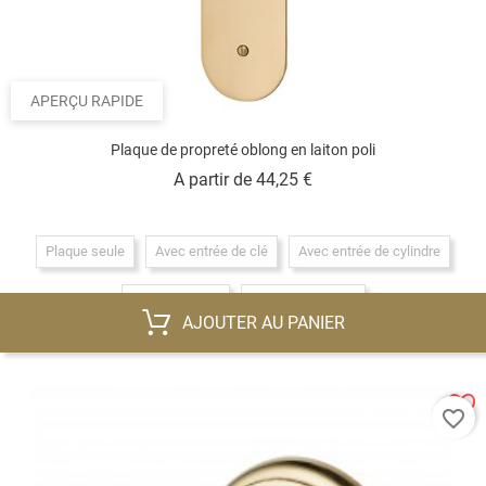
APERÇU RAPIDE
Plaque de propreté oblong en laiton poli
Prix
A partir de
44,25 €
Plaque seule
Avec entrée de clé
Avec entrée de cylindre
Condamnation
Décondamnation
AJOUTER AU PANIER
favorite_border