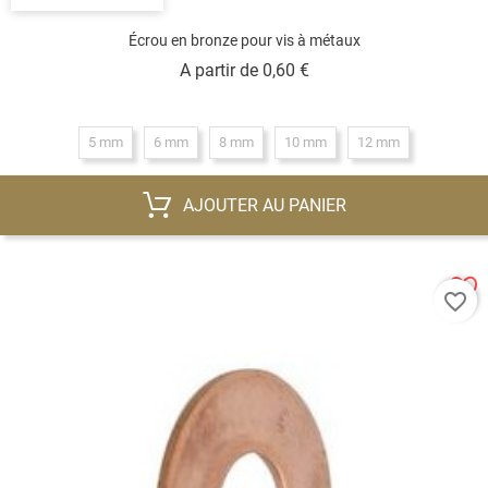
Écrou en bronze pour vis à métaux
Prix
A partir de
0,60 €
5 mm
6 mm
8 mm
10 mm
12 mm
AJOUTER AU PANIER
favorite_border