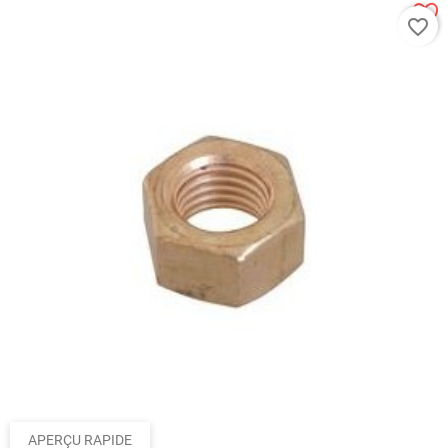
favorite_border
APERÇU RAPIDE