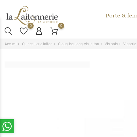
Porte & fen
0
0
Accueil
Quincaillerie laiton
Clous, boulons, vis laiton
Vis bois
Visserie