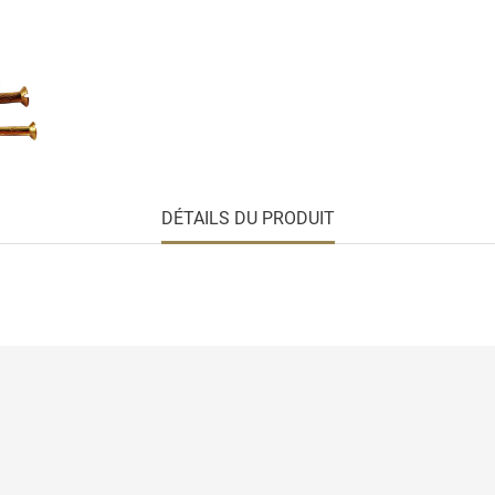
DÉTAILS DU PRODUIT
sé
Pourquoi choisir le laiton ?
Informations pers
nées
Entretien du laiton
Commandes