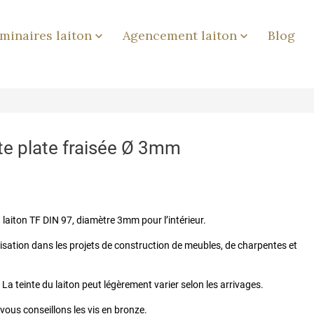
minaires laiton
Agencement laiton
Blog


ête plate fraisée Ø 3mm
n laiton TF DIN 97, diamètre 3mm pour l’intérieur.
ilisation dans les projets de construction de meubles, de charpentes et
La teinte du laiton peut légèrement varier selon les arrivages.
 vous conseillons les vis en bronze.