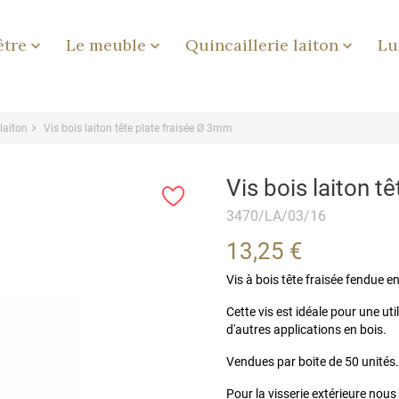
être
Le meuble
Quincaillerie laiton
Lu



 laiton
Vis bois laiton tête plate fraisée Ø 3mm
Vis bois laiton t
3470/LA/03/16
13,25 €
Vis à bois tête fraisée fendue e
Cette vis est idéale pour une ut
d'autres applications en bois.
Vendues par boite de 50 unités. 
Pour la visserie extérieure nous