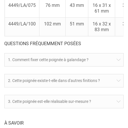
4449/LA/075
76 mm
43 mm
16 x 31 x
3
61 mm
4449/LA/100
102 mm
51 mm
16 x 32 x
3
83 mm
QUESTIONS FRÉQUEMMENT POSÉES
1. Comment fixer cette poignée à galandage ?
2. Cette poignée existe-t-elle dans d'autres finitions ?
3. Cette poignée est-elle réalisable sur-mesure ?
À SAVOIR