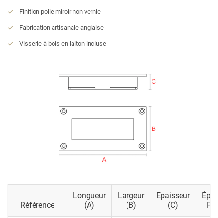
Finition polie miroir non vernie
Fabrication artisanale anglaise
Visserie à bois en laiton incluse
Longueur
Largeur
Epaisseur
Épai
Référence
(A)
(B)
(c)
Pl