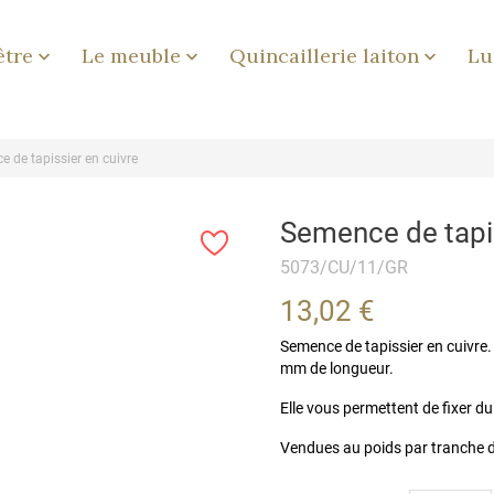
être
Le meuble
Quincaillerie laiton
Lu



 de tapissier en cuivre
Semence de tapis
5073/CU/11/GR
13,02 €
Semence de tapissier en cuivre
mm de longueur.
Elle vous permettent de fixer du
Vendues au poids par tranche 