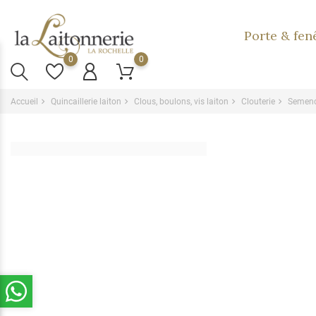
Porte & fen
0
0
Accueil
Quincaillerie laiton
Clous, boulons, vis laiton
Clouterie
Semence