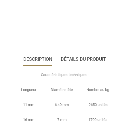
DESCRIPTION
DÉTAILS DU PRODUIT
Caractéristiques techniques
:
Longueur
Diamètre tête
Nombre au kg
11 mm
6.40 mm
2650 unités
16 mm
7 mm
1700 unités