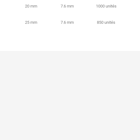
20 mm
7.6 mm
1000 unités
25 mm
7.6 mm
850 unités
sé
Pourquoi choisir le laiton ?
Informations pers
nées
Entretien du laiton
Commandes
 ?
Eclairer sans électricité
Avoirs
énérales de vente
Nos liens partenaires
Adresses
uestions
Espace presse
Bons de réduction
Glossaire
Rétractation de 